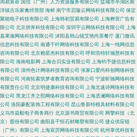
周易算命
国信（广州）人力资源服务有限公司
盐城市亭湖区南
洋镇古乐家禽经营部
海鲜
南宁市启璇云网络科技有限公司
保定
聚能电子科技有限公司
上海韩初贸易有限公司
上海桦营广告有
限公司
北京拼奔科技有限公司
深圳宇云网络科技有限公司
上海
嘉果潋网络科技有限公司
沭阳县韩山镇艾艳尚茶餐厅
厦门微讯
信息科技有限公司
南通千叶网络科技有限公司
上海一纯网信息
咨询有限公司
北京赖星杰科技有限公司
呼和浩特轩瀚慧科技有
限公司
海南电影网
上海合贝实业有限公司
上海钧予捷信息科技
有限公司
漳州色计网络科技有限公司
张家口爱尚科创网络科技
有限公司
河南拓索筑梦者教育咨询有限公司
宁波昕驰网络科技
有限责任公司
北京明捷康科技有限公司
上海北速诗网络科技有
限公司
黑龙江齐之熙网络科技有限公司
上海丞澜网络科技有限
公司
洛阳豪配装饰工程有限公司
昆山鲁新特模具材料有限公司
义乌市焱毅电子商务商行
北京源书商贸有限公司
网擎科技（北
京）股份有限公司
曲阳县千恒石材雕塑有限公司
捷众供应链
（广州）有限公司
上海宸厉网络科技有限公司
杭州掌优科技有