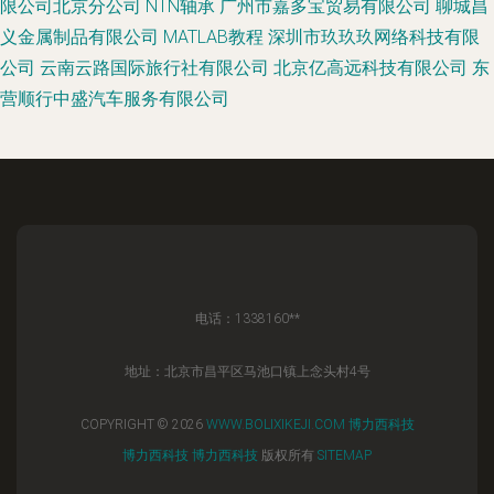
限公司北京分公司
NTN轴承
广州市嘉多宝贸易有限公司
聊城昌
义金属制品有限公司
MATLAB教程
深圳市玖玖玖网络科技有限
公司
云南云路国际旅行社有限公司
北京亿高远科技有限公司
东
营顺行中盛汽车服务有限公司
电话：1338160**
地址：北京市昌平区马池口镇上念头村4号
COPYRIGHT © 2026
WWW.BOLIXIKEJI.COM
博力西科技
博力西科技
博力西科技
版权所有
SITEMAP