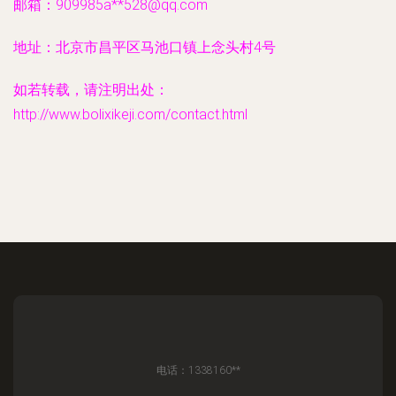
邮箱：909985a**
528@qq.com
地址：北京市昌平区马池口镇上念头村4号
如若转载，请注明出处：
http://www.bolixikeji.com/contact.html
电话：1338160**