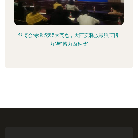
丝博会特辑 5天5大亮点，大西安释放最强“西引
力”与“博力西科技”