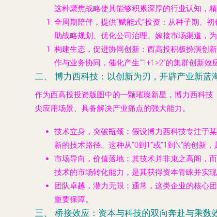
这种聚焦战略使其能够积累深厚的行业认知，精
全周期陪伴，提供“赋能式”投资
：从种子期、初
助战略规划、优化公司治理、嫁接市场渠道，为
构建生态，促进协同创新
：西高投积极扮演创新
作与业务协同，催化产生“1+1>2”的集群创新效
二、 博力西科技：以创新为刃，开辟产业新蓝
作为西高投投资版图中的一颗璀璨新星，博力西科技
尖应用场景、具备解决产业痛点的强大能力。
技术立身，突破瓶颈
：假设博力西科技专注于某
新的技术路径。这种从“0到1”或“1到N”的创
市场导向，价值落地
：其技术并非束之高阁，而
技术的市场转化能力，是其获得资本青睐并实现
团队卓越，潜力无限
：通常，这类企业的核心团
重要保障。
三、 桥接效应：资本与科技的双向奔赴与乘数