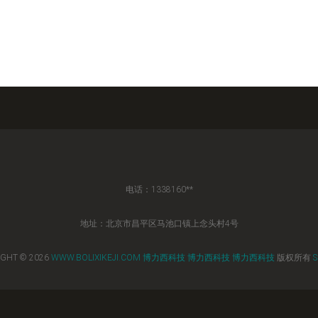
电话：1338160**
地址：北京市昌平区马池口镇上念头村4号
IGHT © 2026
WWW.BOLIXIKEJI.COM
博力西科技
博力西科技
博力西科技
版权所有
S