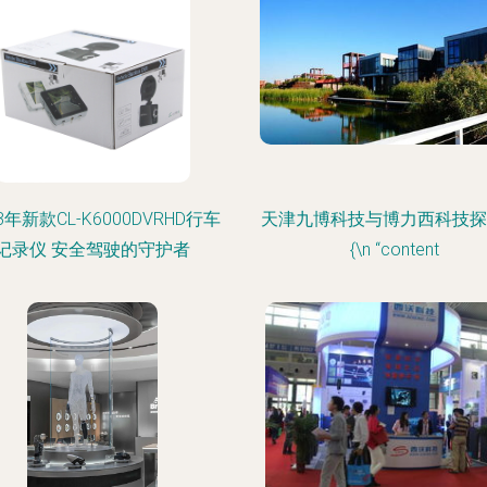
3年新款CL-K6000DVRHD行车
天津九博科技与博力西科技探
记录仪 安全驾驶的守护者
{\n “content